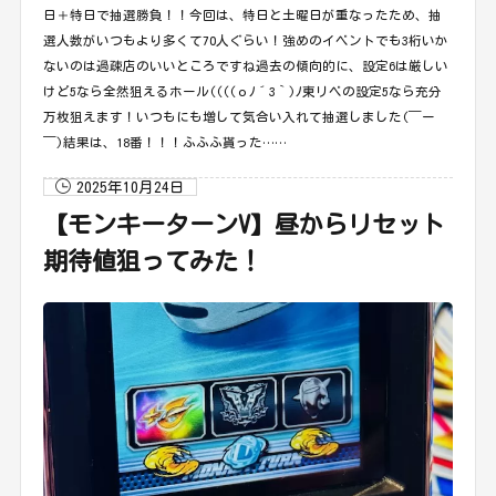
日＋特日で抽選勝負！！今回は、特日と土曜日が重なったため、抽
選人数がいつもより多くて70人ぐらい！強めのイベントでも3桁いか
ないのは過疎店のいいところですね過去の傾向的に、設定6は厳しい
けど5なら全然狙えるホール((((ｏﾉ´3｀)ﾉ東リベの設定5なら充分
万枚狙えます！いつもにも増して気合い入れて抽選しました(￣ー
￣)結果は、18番！！！ふふふ貰った……
2025年10月24日
【モンキーターンV】昼からリセット
期待値狙ってみた！