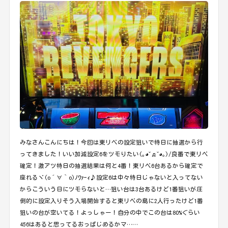
みなさんこんにちは！今回は東リベの設定狙いで特日に抽選から行
ってきました！いい加減設定6をツモりたい(｡◕ˇдˇ​◕｡)/良番で東リベ
確定！激アツ特日の抽選結果は何と4番！東リベ6台あるから確定で
座れるヾ(o´∀｀o)ﾉﾜｧｰｨ♪設定6は中々特日じゃないと入ってない
からこういう日にツモらないと…狙い台は3台あるけど1番狙いが圧
倒的に設定入りそう入場開始すると東リベの島に2人行ったけど1番
狙いの台が空いてる！よっしゃー！自分の中でこの台は80%ぐらい
456はあると思ってるおっぱじめるかマ……