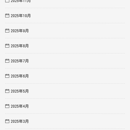
2025年11月
2025年10月
2025年9月
2025年8月
2025年7月
2025年6月
2025年5月
2025年4月
2025年3月