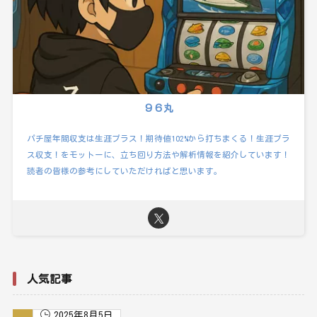
９６丸
パチ屋年間収支は生涯プラス！期待値102%から打ちまくる！生涯プラ
ス収支！をモットーに、立ち回り方法や解析情報を紹介しています！
読者の皆様の参考にしていただければと思います。
人気記事
2025年8月5日