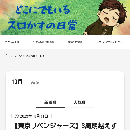
どこにでもいるスロかすの日常
パチスロ日記
パチスロ期待値稼働
新台解析情報
プライバシーポリシー
TOPページ
2025年
10月
10月
date
新着順
人気順
2025年10月31日
【東京リベンジャーズ】3周期越えず