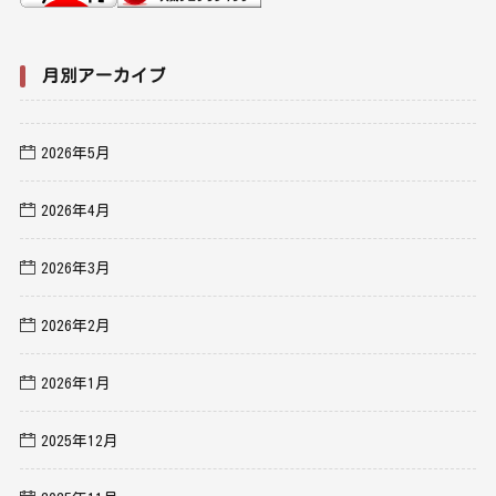
月別アーカイブ
2026年5月
2026年4月
2026年3月
2026年2月
2026年1月
2025年12月