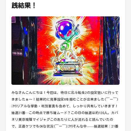
践結果！
みなさんこんにちは！今回は、特日に北斗転生2の設定狙いに行って
きましたぁ〜！結果的に見事設定6を掴むことが出来ました(￣ー￣)
ﾆﾔﾘリアルな挙動・判別要素も含めて、しっかり共有していきます！
抽選21番…この時点で勝ち確ムード？この日の抽選は約120人。カバ
ネリ東京喰種マイジャグこのあたりに人が流れると読んでいたの
で、正直ケツでもOKな状況(￣ー￣)ﾆﾔﾘそんな中——抽選結果：21番