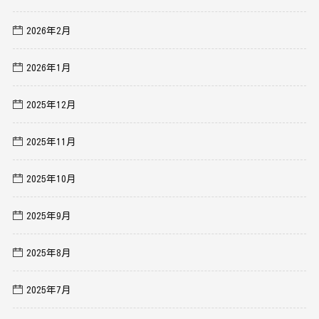
2026年2月
2026年1月
2025年12月
2025年11月
2025年10月
2025年9月
2025年8月
2025年7月