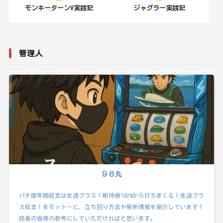
モンキーターンV実践記
ジャグラー実践記
管理人
９６丸
パチ屋年間収支は生涯プラス！期待値102%から打ちまくる！生涯プラ
ス収支！をモットーに、立ち回り方法や解析情報を紹介しています！
読者の皆様の参考にしていただければと思います。