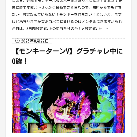
この日、近隣でモンキー示唆のホールがありましたが！朝起きて睡
魔に勝てず敗北…せっかく稼働できる日なので、開店からでも打ち
たい…設定なんていらない！モンキーを打ちたい！とはいえ、まず
は102%狩りますか笑ボコボコに負けるのはメンタルにきますからね1
台目は、3日間設定4以上の初当たりの台！✔設定4以上……
2025年8月22日
【モンキーターンV】グラチャレ中に
0確！