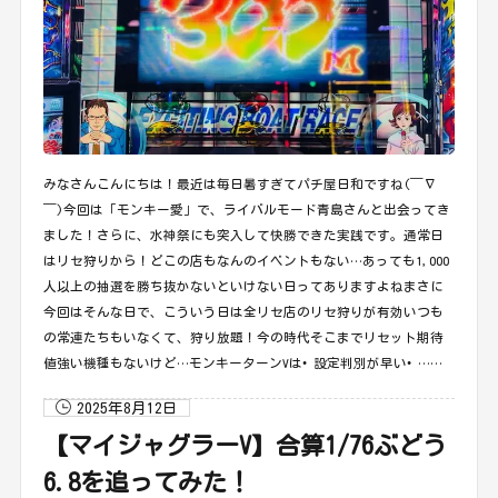
みなさんこんにちは！最近は毎日暑すぎてパチ屋日和ですね(￣∇
￣)今回は「モンキー愛」で、ライバルモード青島さんと出会ってき
ました！さらに、水神祭にも突入して快勝できた実践です。通常日
はリセ狩りから！どこの店もなんのイベントもない…あっても1,000
人以上の抽選を勝ち抜かないといけない日ってありますよねまさに
今回はそんな日で、こういう日は全リセ店のリセ狩りが有効いつも
の常連たちもいなくて、狩り放題！今の時代そこまでリセット期待
値強い機種もないけど…モンキーターンVは• 設定判別が早い• ……
2025年8月12日
【マイジャグラーV】合算1/76ぶどう
6.8を追ってみた！