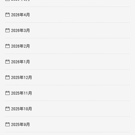
2026年4月
2026年3月
2026年2月
2026年1月
2025年12月
2025年11月
2025年10月
2025年9月