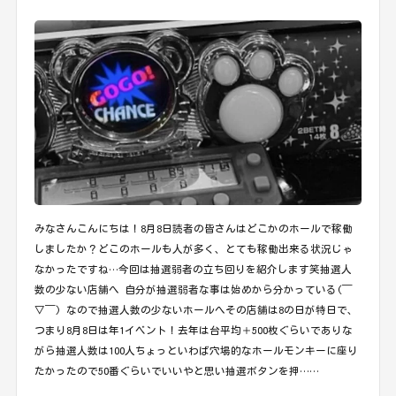
みなさんこんにちは！8月8日読者の皆さんはどこかのホールで稼働
しましたか？どこのホールも人が多く、とても稼働出来る状況じゃ
なかったですね…今回は抽選弱者の立ち回りを紹介します笑抽選人
数の少ない店舗へ 自分が抽選弱者な事は始めから分かっている(￣
▽￣) なので抽選人数の少ないホールへその店舗は8の日が特日で、
つまり8月8日は年1イベント！去年は台平均＋500枚ぐらいでありな
がら抽選人数は100人ちょっといわば穴場的なホールモンキーに座り
たかったので50番ぐらいでいいやと思い抽選ボタンを押……