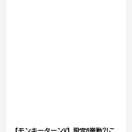
【モンキーターンV】設定6挙動⁈こ