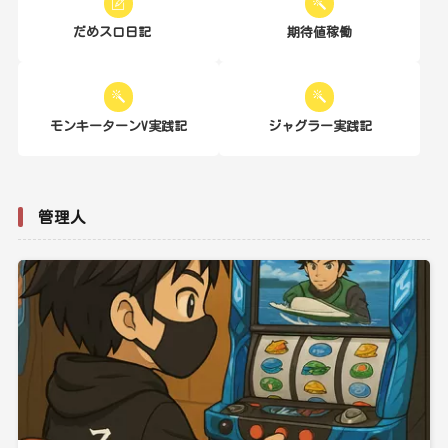
だめスロ日記
期待値稼働
モンキーターンV実践記
ジャグラー実践記
管理人