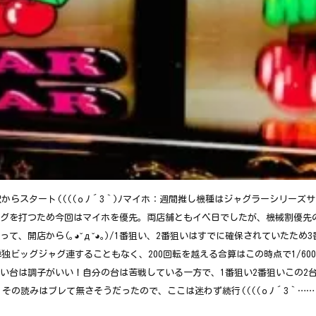
からスタート((((ｏﾉ´3｀)ﾉマイホ：週間推し機種はジャグラーシリーズ
グを打つため今回はマイホを優先。両店舗ともイベ日でしたが、機械割優先
ボって、開店から(｡◕ˇдˇ​◕｡)/1番狙い、2番狙いはすでに確保されていたため
単独ビッグジャグ連することもなく、200回転を越える合算はこの時点で1/600
狙い台は調子がいい！自分の台は苦戦している一方で、1番狙い2番狙いこの2
い」その読みはブレて無さそうだったので、ここは迷わず続行((((ｏﾉ´3｀……