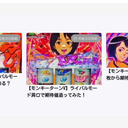
だめスロ日記
だめスロ日
【モンキーターンV】有利差枚＋8
枚から期待値追ってみた！
ーターンV】ライバルモー
期待値追ってみた！