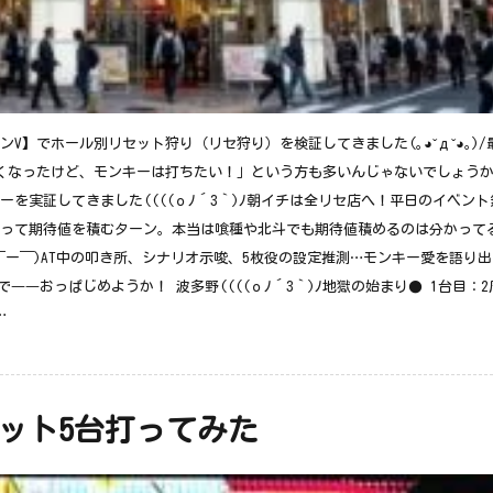
】でホール別リセット狩り（リセ狩り）を検証してきました(｡◕ˇдˇ​◕｡)/
くなったけど、モンキーは打ちたい！」という方も多いんじゃないでしょう
を実証してきました((((ｏﾉ´3｀)ﾉ朝イチは全リセ店へ！平日のイベント
って期待値を積むターン。本当は喰種や北斗でも期待値積めるのは分かって
ー￣)AT中の叩き所、シナリオ示唆、5枚役の設定推測…モンキー愛を語り
とで――おっぱじめようか！ 波多野((((ｏﾉ´3｀)ﾉ地獄の始まり● 1台目：
…
ット5台打ってみた