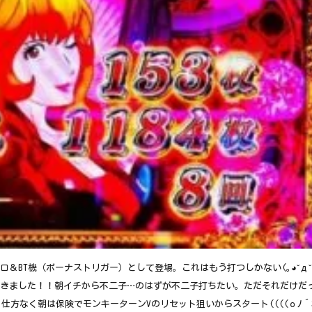
BT機（ボーナストリガー）として登場。これはもう打つしかない(｡◕ˇдˇ​◕
きました！！朝イチから不二子…のはずが不二子打ちたい。ただそれだけだ
)仕方なく朝は保険でモンキーターンVのリセット狙いからスタート((((ｏﾉ´3