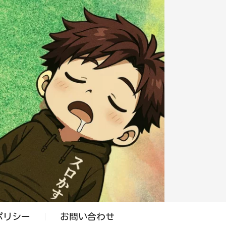
ポリシー
お問い合わせ