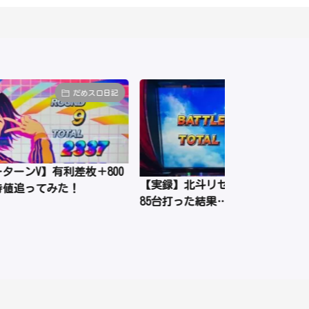
記
だめスロ日記
00
【実録】北斗リセット期待値102%を
【モンキーターン
85台打った結果…
期待値102%ある⁉