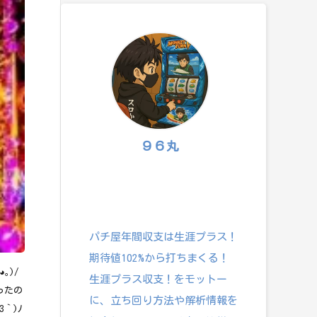
９６丸
パチ屋年間収支は生涯プラス！
期待値102%から打ちまくる！
｡)/
生涯プラス収支！をモットー
ったの
に、立ち回り方法や解析情報を
｀)ﾉ