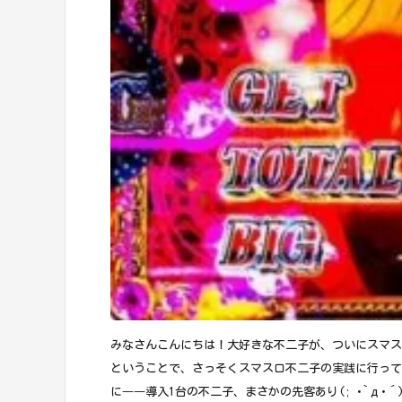
みなさんこんにちは！大好きな不二子が、ついにスマスロ＆
ということで、さっそくスマスロ不二子の実践に行って
に――導入1台の不二子、まさかの先客あり(; ･`д･´