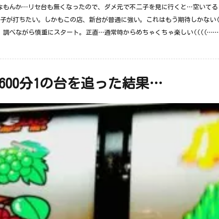
まーこんなもんか…リセ台も無くなったので、ダメ元で不二子を見に行くと…空いて
二子が打ちたい。しかもこの店、新台が普通に強い。これはもう期待しかない(
ので、調べながら慎重にスタート。正直…通常時からめちゃくちゃ楽しい((((……
600分1の台を追った結果…