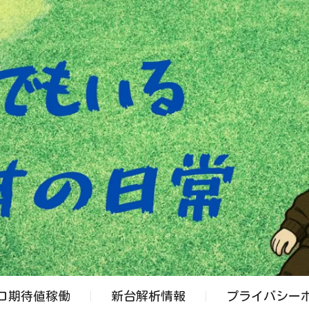
どこにでもいるスロかすの日常
ロ期待値稼働
新台解析情報
プライバシー