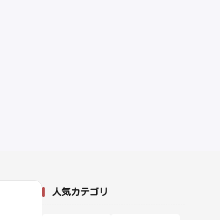
人気カテゴリ