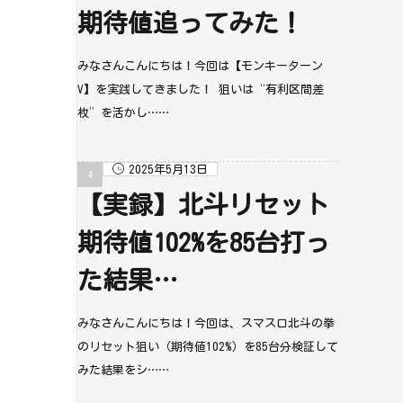
期待値追ってみた！
みなさんこんにちは！今回は【モンキーターン
V】を実践してきました！ 狙いは“有利区間差
枚”を活かし……
2025年5月13日
【実録】北斗リセット
期待値102%を85台打っ
た結果…
みなさんこんにちは！今回は、スマスロ北斗の拳
のリセット狙い（期待値102%）を85台分検証して
みた結果をシ……