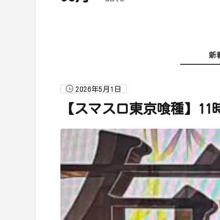
新
2026年5月1日
【スマスロ東京喰種】11