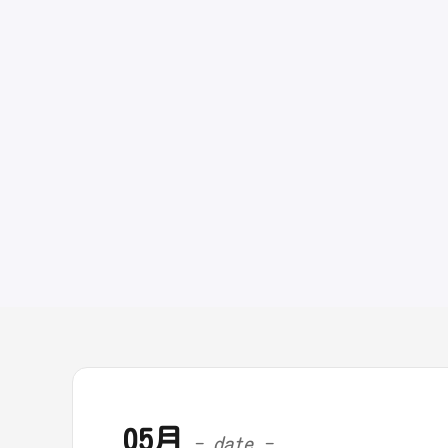
05月
date