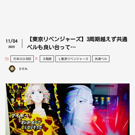
【東京リベンジャーズ】3周期越えず共通
11/04
ベルも良い台って…
2025
だめスロ日記
３周期
Ｌ東京リベンジャーズ
共通ベル
９６丸