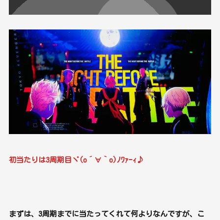
初当たりは3周期目ヾ(o´∀｀o)ﾉﾜｧｰｨ♪
まずは、3周期までに当たってくれて何よりなんですが、こ