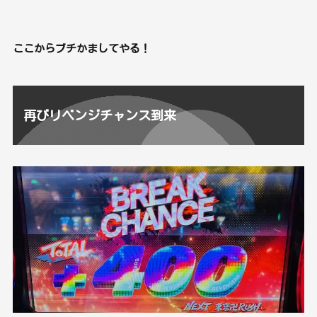
ここからブチかましてやる！
再びリベンジチャンス到来