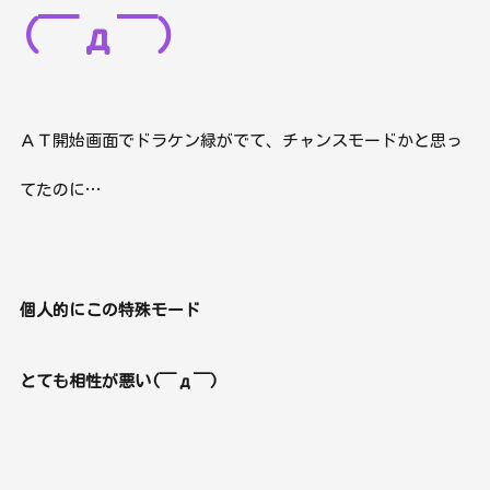
(￣д￣)
ＡＴ開始画面でドラケン緑がでて、チャンスモードかと思っ
てたのに…
個人的にこの特殊モード
とても相性が悪い(￣д￣)