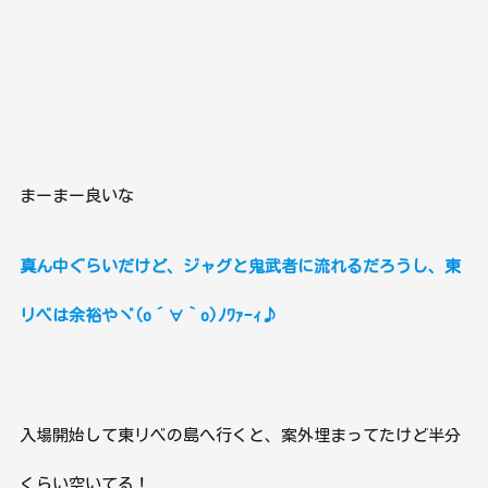
まーまー良いな
真ん中ぐらいだけど、ジャグと鬼武者に流れるだろうし、東
リベは余裕やヾ(o´∀｀o)ﾉﾜｧｰｨ♪
入場開始して東リベの島へ行くと、案外埋まってたけど半分
くらい空いてる！