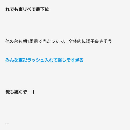
れでも東リベで最下位
他の台も朝1周期で当たったり、全体的に調子良さそう
みんな東卍ラッシュ入れて楽しそすぎる
俺も続くぞー！
…