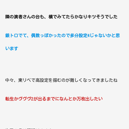
隣の演者さんの台も、横でみてたらかなりキツそうでした
銀トロでて、偶数っぽかったので多分設定4じゃないかと思
います
中々、東リベで高設定を掴むのが難しくなってきましたね
転生かヴヴヴ2が出るまでになんとか万枚出したい