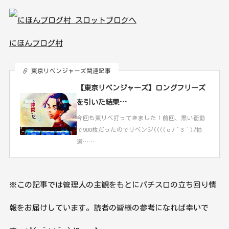
にほんブログ村
東京リベンジャーズ関連記事
【東京リベンジャーズ】ロングフリーズ
を引いた結果…
今回も東リベ打ってきました！前回、黒い衝動
で900枚だったのでリベンジ((((ｏﾉ´3｀)ﾉ抽
選……
※この記事では管理人の主観をもとにパチスロの立ち回り情
報をお届けしています。読者の皆様の参考になれば幸いで