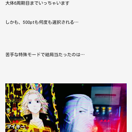
大体6周期目までいっちゃいます
しかも、500ptも何度も選択される…
苦手な特殊モードで結局当たったのは…