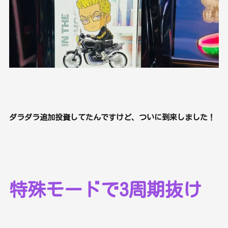
ダラダラ追加投資してたんですけど、ついに到来しました！
特殊モードで3周期抜け