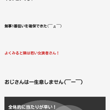
無事1番狙いを確保できた
(￣д￣)
よくみると隣は若い女演者さん！
おじさんは一生息しません(￣ー￣)
全体的に当たりが早い！