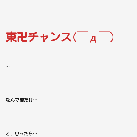
東卍チャンス
(￣д￣)
…
なんで俺だけ…
と、思ったら…