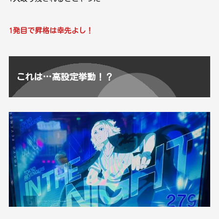
1発目で昇格は幸先よし！
これは…高設定挙動！？