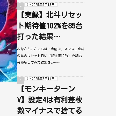
2025年5月13日
【実録】北斗リセッ
ト期待値102%を85台
打った結果…
みなさんこんにちは！今回は、スマスロ北斗
の拳のリセット狙い（期待値102%）を85台
分検証してみた結果をシ……
2025年7月11日
【モンキーターン
V】設定4は有利差枚
数マイナスで捨てる