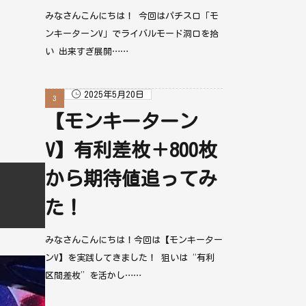
みなさんこんにちは！ 今回はパチスロ「モ
ンキーターンV」でライバルモード洞口を拾
い 出来すぎ展開……
2025年5月20日
【モンキーターン
V】有利差枚＋800枚
から期待値追ってみ
た！
みなさんこんにちは！今回は【モンキーター
ンV】を実践してきました！ 狙いは“有利
区間差枚”を活かし……