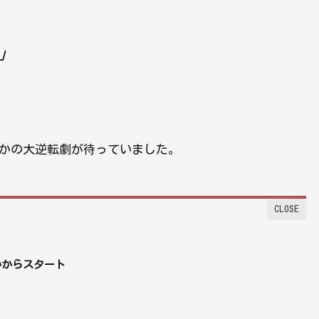
」
さかの大逆転劇が待っていました。
からスタート