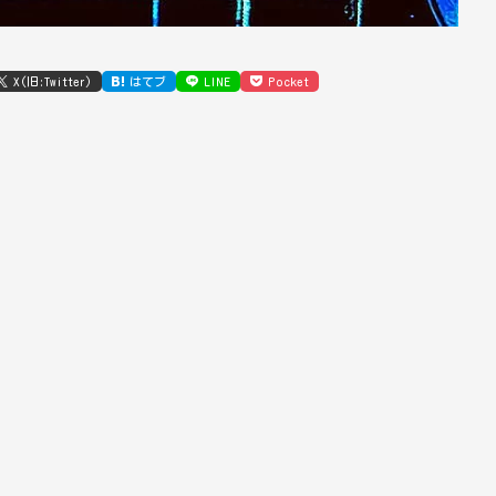
X(旧:Twitter)
はてブ
LINE
Pocket