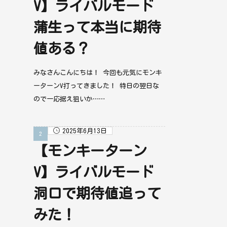
V】ライバルモード
蒲生って本当に期待
値ある？
みなさんこんにちは！ 今回も元気にモンキ
ーターンV打ってきました！ 特日の翌日な
ので一応据え狙いか……
2025年6月13日
【モンキーターン
V】ライバルモード
洞口で期待値追って
みた！