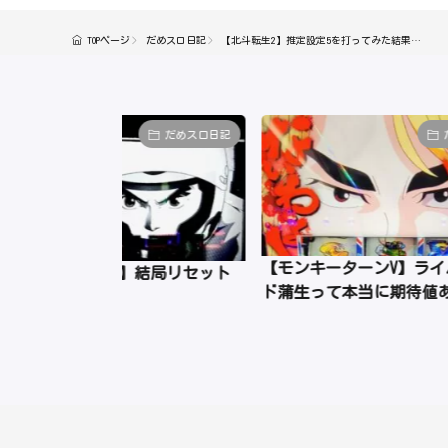
TOPページ
だめスロ日記
【北斗転生2】推定設定5を打ってみた結果…
だめスロ日記
だめスロ日
【モンキーターンV】ライバルモ
ーターンV】結局リセット
ド蒲生って本当に期待値ある？
2%ある⁉︎