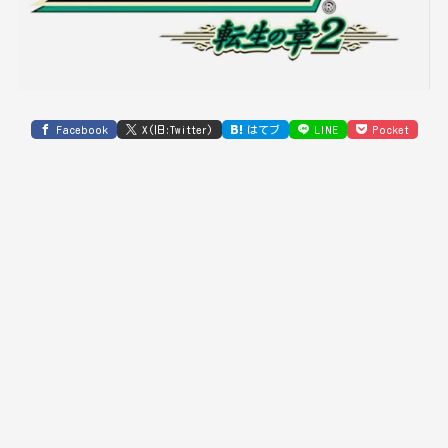
Facebook
X(旧:Twitter)
はてブ
LINE
Pocket