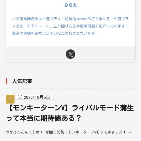
９６丸
パチ屋年間収支は生涯プラス！期待値102%から打ちまくる！生涯プラ
ス収支！をモットーに、立ち回り方法や解析情報を紹介しています！
読者の皆様の参考にしていただければと思います。
人気記事
2025年8月5日
【モンキーターンV】ライバルモード蒲生
って本当に期待値ある？
みなさんこんにちは！ 今回も元気にモンキーターンV打ってきました！……