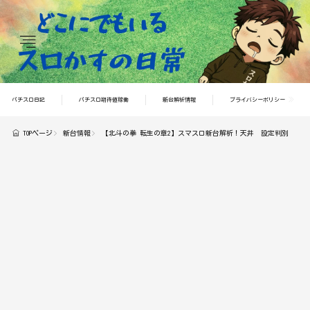
どこにでもいるスロかすの日常
パチスロ日記
パチスロ期待値稼働
新台解析情報
プライバシーポリシー
TOPページ
新台情報
【北斗の拳 転生の章2】スマスロ新台解析！天井 設定判別