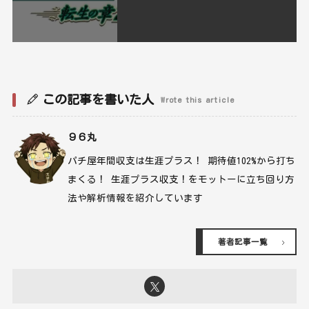
この記事を書いた人
Wrote this article
９６丸
パチ屋年間収支は生涯プラス！ 期待値102%から打ち
まくる！ 生涯プラス収支！をモットーに立ち回り方
法や解析情報を紹介しています
著者記事一覧