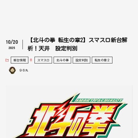
【北斗の拳 転生の章2】スマスロ新台解
10/20
析！天井 設定判別
2025
新台情報
スマスロ
北斗の拳
設定判別
転生の章２
９６丸