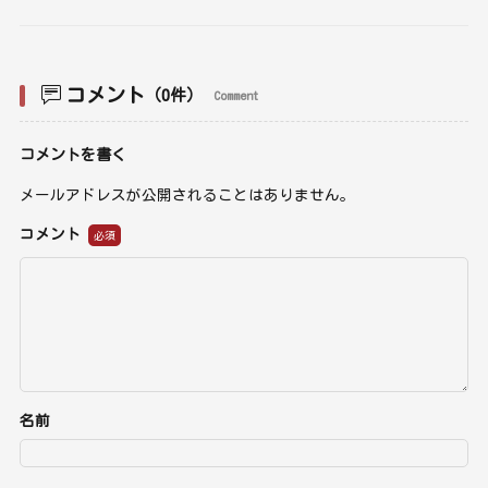
コメント
（0件）
Comment
コメントを書く
メールアドレスが公開されることはありません。
コメント
名前