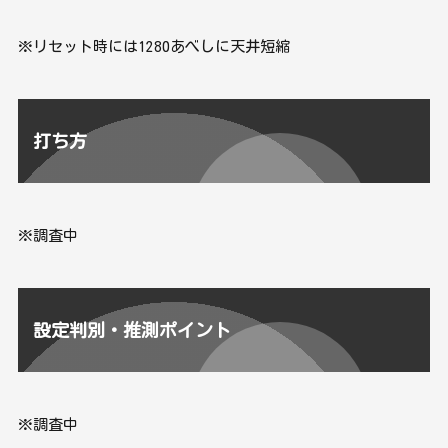
※リセット時には1280あべしに天井短縮
打ち方
※調査中
設定判別・推測ポイント
※調査中