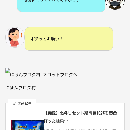
ポチっとお願い！
にほんブログ村
関連記事
【実録】北斗リセット期待値102%を85台
打った結果…