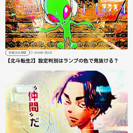
だめスロ日記
2026年1月9日
【北斗転生2】設定判別はランプの色で見抜ける？