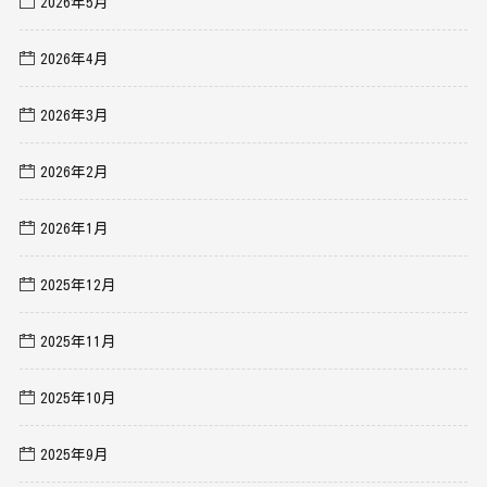
2026年5月
2026年4月
2026年3月
2026年2月
2026年1月
2025年12月
2025年11月
2025年10月
2025年9月