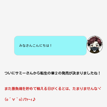
みなさんこんにちは！
ついにサミーさんから転生の章２の発売が決まりましたね！
また勝負魂を貯めて戦える日がくるとは、たまりませんなヾ
(o´∀｀o)ﾉﾜｧｰｨ♪