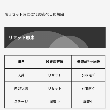
※リセット時には1280あべしに短縮
リセット恩恵
項目
設定変更時
電源OFF→ON時
天井
リセット
引き継ぐ
内部状態
リセット
引き継ぐ
ステージ
調査中
調査中