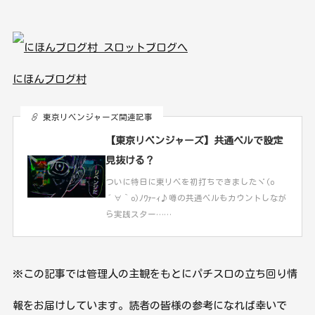
にほんブログ村
東京リベンジャーズ関連記事
【東京リベンジャーズ】共通ベルで設定
見抜ける？
ついに特日に東リベを初打ちできましたヾ(o
´∀｀o)ﾉﾜｧｰｨ♪噂の共通ベルもカウントしなが
ら実践スター……
※この記事では管理人の主観をもとにパチスロの立ち回り情
報をお届けしています。読者の皆様の参考になれば幸いで