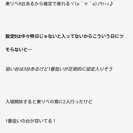
東リベ6台あるから確定で座れるヾ(o´∀｀o)ﾉﾜｧｰｨ♪
設定6は中々特日じゃないと入ってないからこういう日にツ
モらないと…
狙い台は3台あるけど1番狙いが圧倒的に設定入りそう
入場開始すると東リベの島に2人行ったけど
1番狙いの台が空いてる！