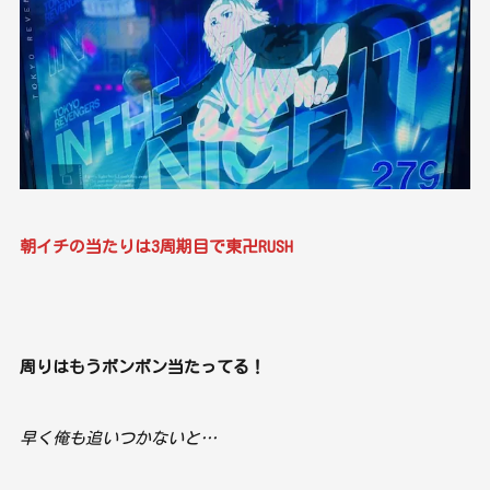
朝イチの当たりは3周期目で東卍RUSH
周りはもうボンボン当たってる！
早く俺も追いつかないと…