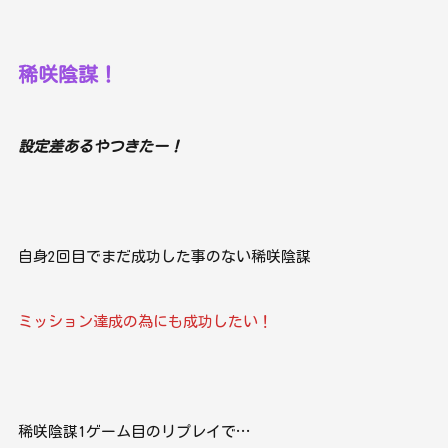
稀咲陰謀！
設定差あるやつきたー！
自身2回目でまだ成功した事のない稀咲陰謀
ミッション達成の為にも成功したい！
稀咲陰謀1ゲーム目のリプレイで…