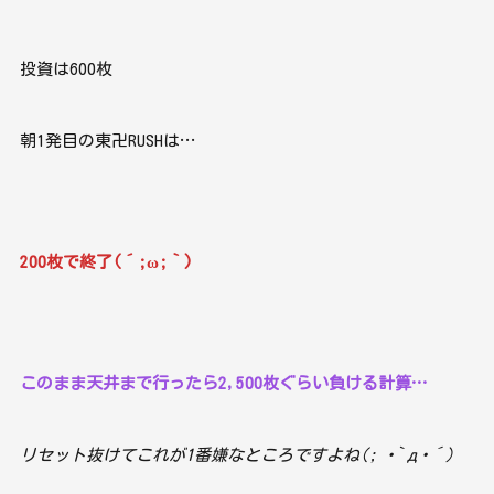
投資は600枚
朝1発目の東卍RUSHは…
200枚で終了(´;ω;｀)
このまま天井まで行ったら2,500枚ぐらい負ける計算…
リセット抜けてこれが1番嫌なところですよね(; ･`д･´)