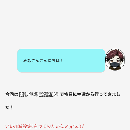
みなさんこんにちは！
今回は
東リベの設定狙い
で特日に抽選から行ってきまし
た！
いい加減設定6をツモりたい(｡◕ˇдˇ​◕｡)/