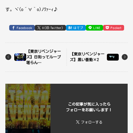
す。ヾ(o´∀｀o)ﾉﾜｧｰｨ♪
Facebook
X(旧:Twitter)
はてブ
LINE
Pocket
【東京リベンジャー
【東京リベンジャー
ズ】日和ってループ
ズ】黒い衝動×2
堪らん…
この記事が気に入ったら
フォローをお願いします！
フォローする