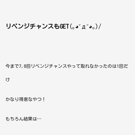
リベンジチャンスもGET
(｡◕ˇдˇ​◕｡)/
今まで7,8回リベンジチャンスやって取れなかったのは1回だ
け
かなり得意なやつ！
もちろん結果は…