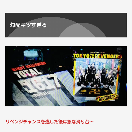
勾配キツすぎる
リベンジチャンスを逃した後は急な滑り台…