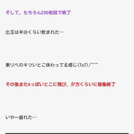
そして、もちろん200枚弱で終了
出玉は半分くらい飲まれた…
東リベのキツいとこ味わってる感じ(ToT)/~~~
その後またAっぽいとこに飛び、夕方くらいに稼働終了
いやー疲れた…