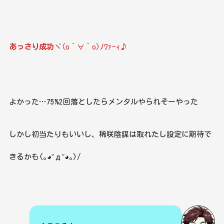
あっさり成功
ヾ(o´∀｀o)ﾉﾜｧｰｨ♪
よかった…75%2回落としたらメンタルやられそーやった
しかし初当たりもいいし、稀咲陰謀は取れたし設定に期待で
きるかも(｡◕ˇдˇ​◕｡)/