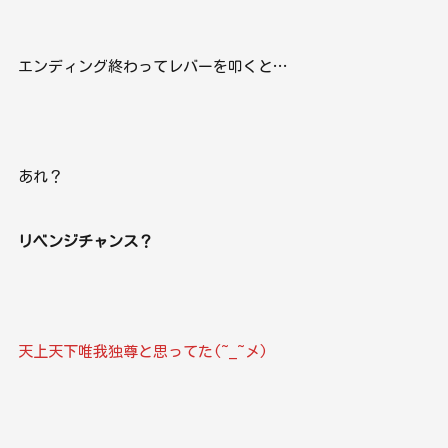
エンディング終わってレバーを叩くと…
あれ？
リベンジチャンス？
天上天下唯我独尊と思ってた(~_~メ)