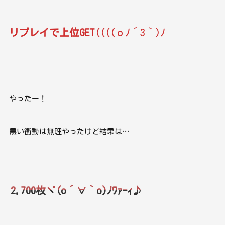
リプレイで上位GET
((((ｏﾉ´3｀)ﾉ
やったー！
黒い衝動は無理やったけど結果は…
2,700枚
ヾ(o´∀｀o)ﾉﾜｧｰｨ♪