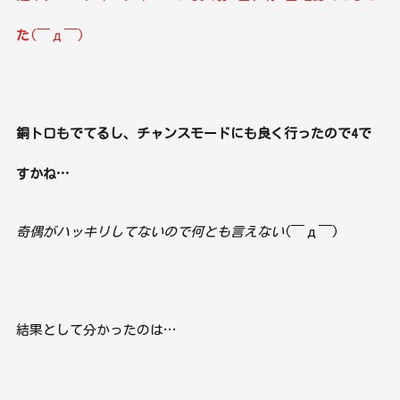
た
(￣д￣)
銅トロもでてるし、チャンスモードにも良く行ったので4で
すかね…
奇偶がハッキリしてないので何とも言えない
(￣д￣)
結果として分かったのは…