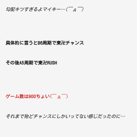
勾配キツすぎるよマイキー…(￣д￣)
具体的に言うとB6周期で東卍チャンス
その後A5周期で東卍RUSH
ゲーム数は900ちょい
(￣д￣)
それまで殆どチャンスにしかいってない感じだったのに…