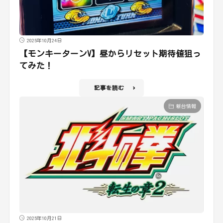
2025年10月24日
【モンキーターンV】昼からリセット期待値狙っ
てみた！
記事を読む
新台情報
2025年10月21日