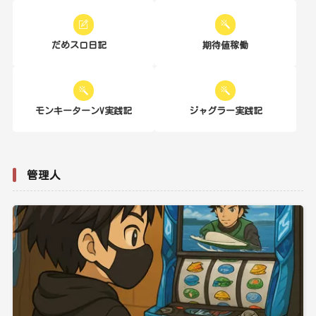
だめスロ日記
期待値稼働
モンキーターンV実践記
ジャグラー実践記
管理人