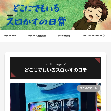
どこにでもいるスロかすの日常
パチスロ日記
パチスロ期待値稼働
新台解析情報
プライバシーポリシー
4th page
どこにでもいるスロかすの日常
だめスロ日記