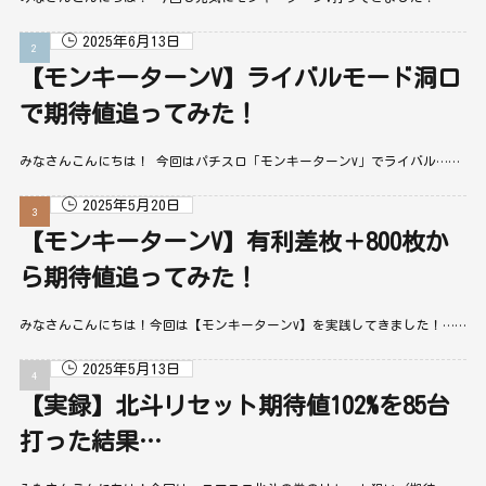
2025年6月13日
【モンキーターンV】ライバルモード洞口
で期待値追ってみた！
みなさんこんにちは！ 今回はパチスロ「モンキーターンV」でライバル……
2025年5月20日
【モンキーターンV】有利差枚＋800枚か
ら期待値追ってみた！
みなさんこんにちは！今回は【モンキーターンV】を実践してきました！……
2025年5月13日
【実録】北斗リセット期待値102%を85台
打った結果…