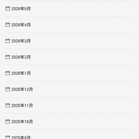
2026年5月
2026年4月
2026年3月
2026年2月
2026年1月
2025年12月
2025年11月
2025年10月
2025年9月