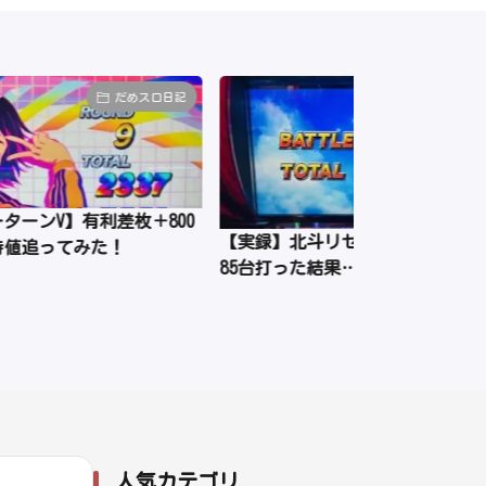
だめスロ日記
実録】北斗リセット期待値102%を
【モンキーターンV】結
5台打った結果…
期待値102%ある⁉︎
人気カテゴリ