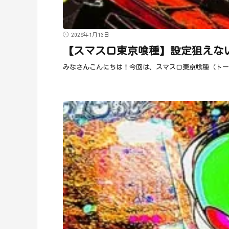
2026年1月13日
【スマスロ東京喰種】設定狙えな
みなさんこんにちは！今回は、スマスロ東京喰種（トー