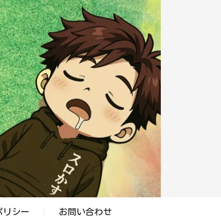
ポリシー
お問い合わせ