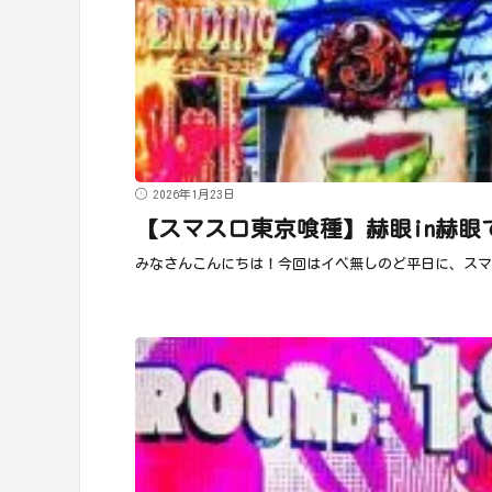
2026年1月23日
【スマスロ東京喰種】赫眼in赫眼
みなさんこんにちは！今回はイベ無しのど平日に、スマ