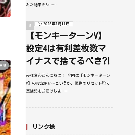
みた結果をシ……
2025年7月11日
【モンキーターンV】
設定4は有利差枚数マ
イナスで捨てるべき⁈
日記
みなさんこんにちは！ 今回は【モンキーターン
V】の設定狙い…というか、恒例のリセット狩り
実践記をお届けしま……
リンク様