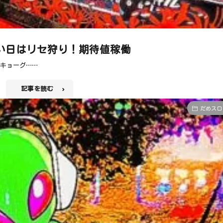
い日はリセ狩り！期待値稼働
キョーグ……
記事を読む
だめスロ