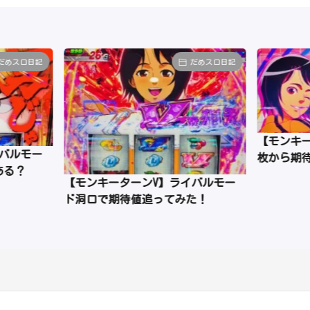
だめスロ日記
だめスロ日記
【モンキーターンV】有利差枚＋800
【
枚から期待値追ってみた！
8
V】ライバルモー
追ってみた！