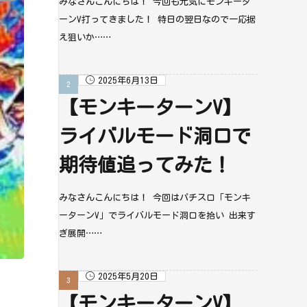
みなさんこんにちは！ 今回も元気にモンキータ
ーンV打ってきました！ 特日の翌日なので一応据
え狙いか……
2025年6月13日
【モンキーターンV】
ライバルモード洞口で
期待値追ってみた！
みなさんこんにちは！ 今回はパチスロ「モンキ
ーターンV」でライバルモード洞口を拾い 出来す
ぎ展開……
2025年5月20日
【モンキーターンV】