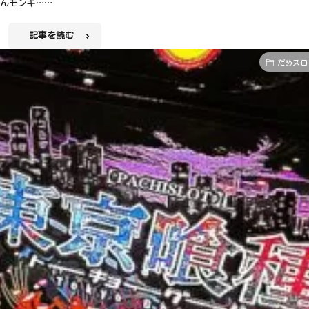
んモンキ……
記事を読む
だめスロ