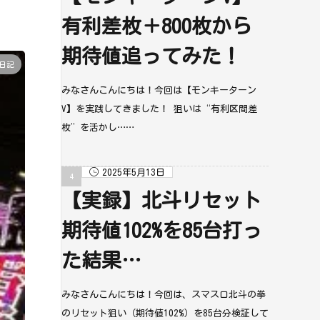
有利差枚＋800枚から
期待値追ってみた！
日記
みなさんこんにちは！今回は【モンキーターン
V】を実践してきました！ 狙いは“有利区間差
枚”を活かし……
2025年5月13日
【実録】北斗リセット
期待値102%を85台打っ
た結果…
みなさんこんにちは！今回は、スマスロ北斗の拳
のリセット狙い（期待値102%）を85台分検証して