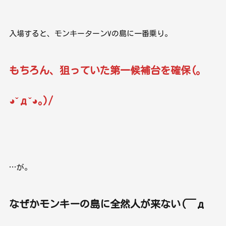
入場すると、モンキーターンVの島に一番乗り。
もちろん、狙っていた第一候補台を確保(｡
◕ˇдˇ​◕｡)/
…が。
なぜかモンキーの島に全然人が来ない(￣д