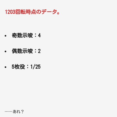
1203回転時点のデータ。
奇数示唆：4
偶数示唆：2
5枚役：1/25
……あれ？