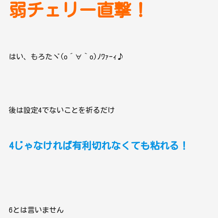
弱チェリー直撃！
はい、もろたヾ(o´∀｀o)ﾉﾜｧｰｨ♪
後は設定4でないことを祈るだけ
4じゃなければ有利切れなくても粘れる！
6とは言いません