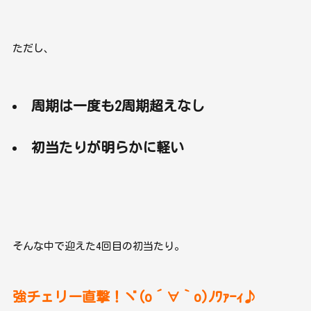
ただし、
周期は一度も2周期超えなし
初当たりが明らかに軽い
そんな中で迎えた4回目の初当たり。
強チェリー直撃！ヾ(o´∀｀o)ﾉﾜｧｰｨ♪