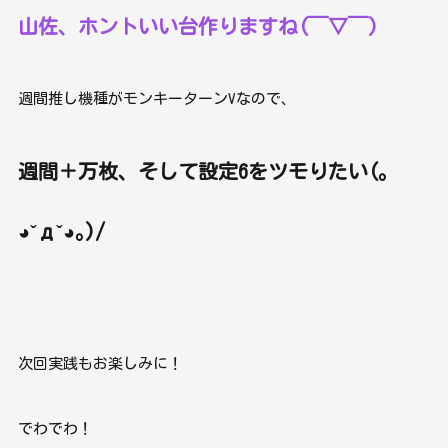
山佐、ホントいい台作りますね(￣▽￣)
週間推し機種がモンキーターンVなので、
週間＋万枚、そして設定6をツモりたい(｡
◕ˇдˇ​◕｡)/
次回実践もお楽しみに！
でわでわ！