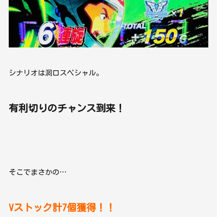
シナリオは洞口スペシャル。
有利切りのチャンス到来！
そこでまさかの…
Vストック計7個獲得！！