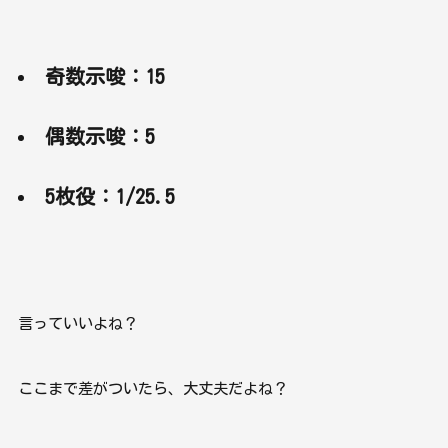
奇数示唆：15
偶数示唆：5
5枚役：1/25.5
言っていいよね？
ここまで差がついたら、大丈夫だよね？