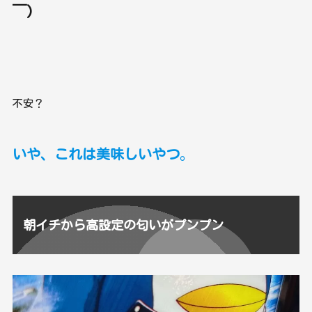
￣)
不安？
いや、これは美味しいやつ
。
朝イチから高設定の匂いがプンプン