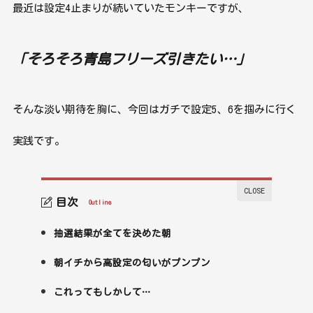
最近は設定4止まりが続いていたモンキーですが、
「そろそろ青島フリーズ引きたい…」
そんな淡い期待を胸に、今回はガチで設定5、6を掴みに行く
実践です。
目次
Outline
抽選結果が全てを決めた朝
1.
朝イチから高設定の匂いがプンプン
2.
これってもしかして…
3.