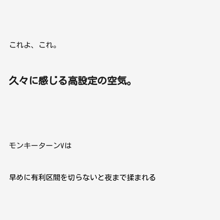
これよ、これ。
久々に感じる高設定の空気。
モンキーターンVは
早めに有利区間を切らないと夜まで揉まれる