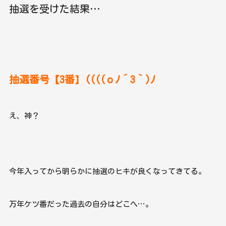
抽選を受けた結果…
抽選番号【3番
】
((((ｏﾉ´3｀)ﾉ
え、神？
今年入ってから明らかに抽選のヒキが良くなってきてる。
万年ケツ番だった過去の自分はどこへ…。