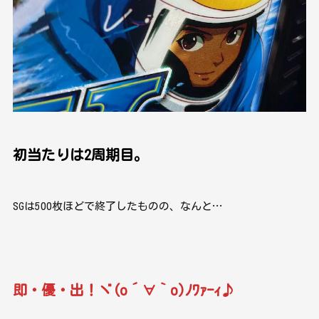
初当たりは2周期目。
SGは500枚ほどで終了したものの、なんと…
即・優・出！ヾ(o´∀｀o)ﾉﾜｧｰｨ♪