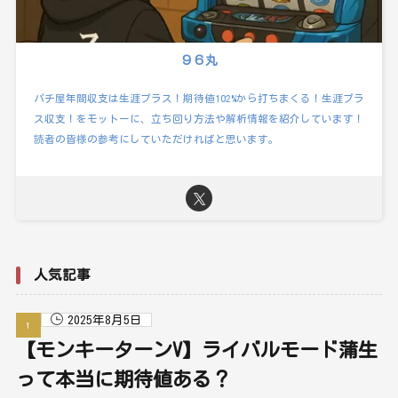
９６丸
パチ屋年間収支は生涯プラス！期待値102%から打ちまくる！生涯プラ
ス収支！をモットーに、立ち回り方法や解析情報を紹介しています！
読者の皆様の参考にしていただければと思います。
人気記事
2025年8月5日
【モンキーターンV】ライバルモード蒲生
って本当に期待値ある？