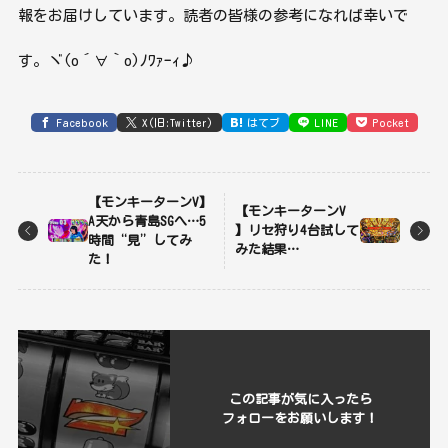
報をお届けしています。読者の皆様の参考になれば幸いで
す。ヾ(o´∀｀o)ﾉﾜｧｰｨ♪
Facebook
X(旧:Twitter)
はてブ
LINE
Pocket
【モンキーターンV】
【モンキーターンV
A天から青島SGへ…5
】リセ狩り4台試して
時間“見”してみ
みた結果…
た！
この記事が気に入ったら
フォローをお願いします！