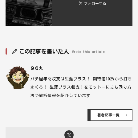
フォローする
この記事を書いた人
Wrote this article
９６丸
パチ屋年間収支は生涯プラス！ 期待値102%から打ち
まくる！ 生涯プラス収支！をモットーに立ち回り方
法や解析情報を紹介しています
著者記事一覧