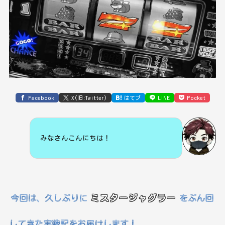
Facebook
X(旧:Twitter)
はてブ
LINE
Pocket
みなさんこんにちは！
今回は、久しぶりに
ミスタージャグラー
をぶん回
してきた実戦記をお届けします！