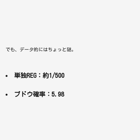
でも、データ的にはちょっと謎。
単独REG：約1/500
ブドウ確率：5.98