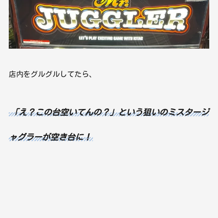
店内をグルグルしてたら、
「え？この台空いてんの？」という狙いのミスタージ
ャグラーが空き台に！