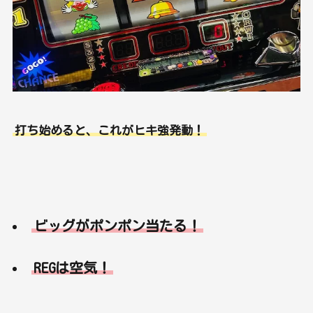
打ち始めると、これがヒキ強発動！
ビッグがポンポン当たる！
REGは空気！