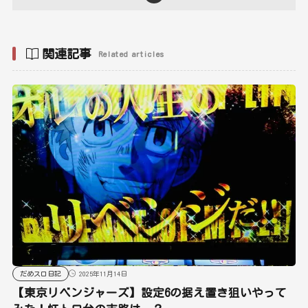
関連記事
Related articles
だめスロ日記
2025年11月14日
【東京リベンジャーズ】設定6の据え置き狙いやって