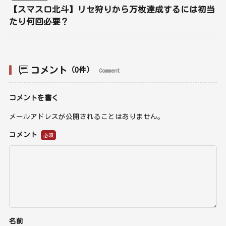
【スマスロ北斗】リセ狩りから万枚達成するには初当
たり何回必要？
コメント
（0件）
Comment
コメントを書く
メールアドレスが公開されることはありません。
コメント
名前