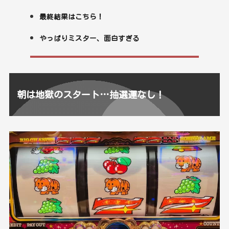
最終結果はこちら！
5.
やっぱりミスター、面白すぎる
6.
朝は地獄のスタート…抽選運なし！