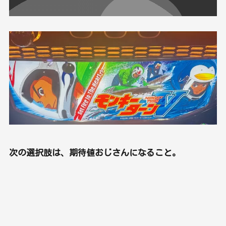
次の選択肢は、期待値おじさんになること。