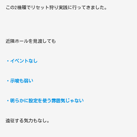
この2機種でリセット狩り実践に行ってきました。
近隣ホールを見渡しても
・イベントなし
・示唆も弱い
・明らかに設定を使う雰囲気じゃない
遠征する気力もなし。