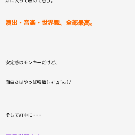
ATに入って改めて思う。
演出・音楽・世界観、全部最高。
安定感はモンキーだけど、
面白さはやっぱ喰種(｡◕ˇдˇ​◕｡)/
そしてAT中に……