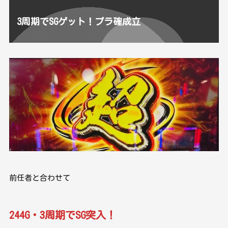
3周期でSGゲット！プラ確成立
前任者と合わせて
244G・3周期でSG突入！