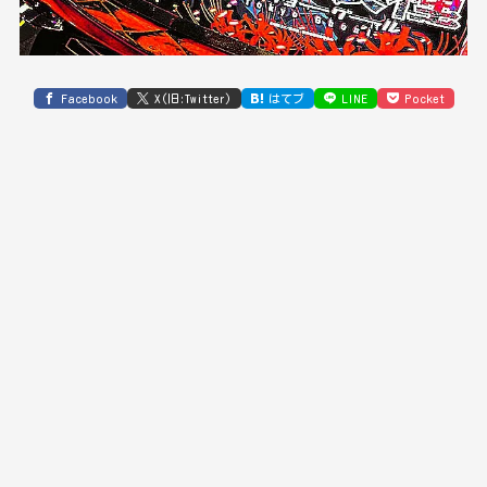
Facebook
X(旧:Twitter)
はてブ
LINE
Pocket