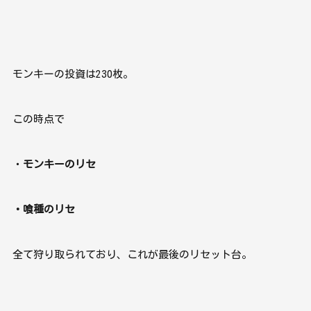
モンキーの投資は230枚。
この時点で
・
モンキーのリセ
・喰種のリセ
全て狩り取られており、これが最後のリセット台。