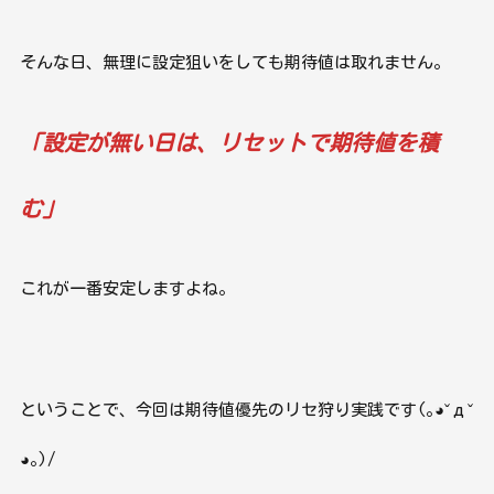
そんな日、無理に設定狙いをしても期待値は取れません。
「設定が無い日は、リセットで期待値を積
む」
これが一番安定しますよね。
ということで、今回は期待値優先のリセ狩り実践です(｡◕ˇдˇ​
◕｡)/