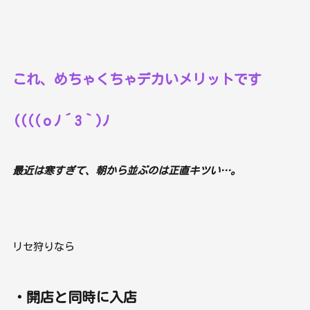
これ、めちゃくちゃデカいメリットです
((((ｏﾉ´3｀)ﾉ
最近は寒すぎて、朝から並ぶのは正直キツい…。
リセ狩りなら
・開店と同時に入店