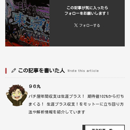
この記事が気に入ったら
フォローをお願いします！
フォローする
この記事を書いた人
Wrote this article
９６丸
パチ屋年間収支は生涯プラス！ 期待値102%から打ち
まくる！ 生涯プラス収支！をモットーに立ち回り方
法や解析情報を紹介しています