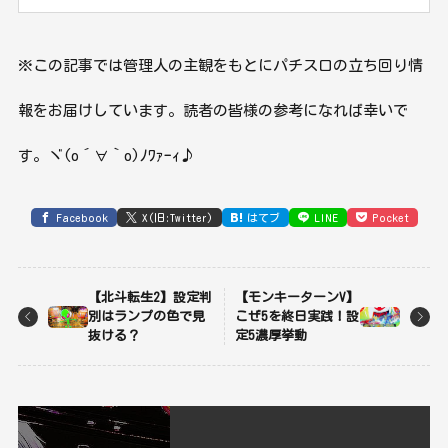
※この記事では管理人の主観をもとにパチスロの立ち回り情
報をお届けしています。読者の皆様の参考になれば幸いで
す。ヾ(o´∀｀o)ﾉﾜｧｰｨ♪
Facebook
X(旧:Twitter)
はてブ
LINE
Pocket
【北斗転生2】設定判
【モンキーターンV】
別はランプの色で見
こぜ5を終日実践！設
抜ける？
定5濃厚挙動