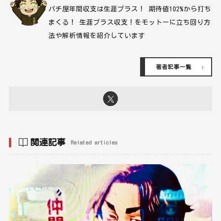
パチ屋年間収支は生涯プラス！ 期待値102%から打ち
まくる！ 生涯プラス収支！をモットーに立ち回り方
法や解析情報を紹介しています
著者記事一覧
関連記事
Related articles