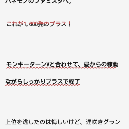
ハネモノのファミスタへ
。
これが1,600発のプラス！
モンキーターンVと合わせて、昼からの稼働
ながらしっかりプラスで終了
上位を逃したのは悔しいけど、遅咲きグラン