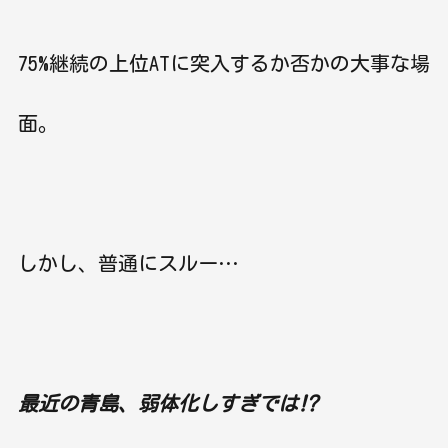
75%継続の上位ATに突入するか否かの大事な場
面。
しかし、普通にスルー…
最近の青島、弱体化しすぎでは⁉