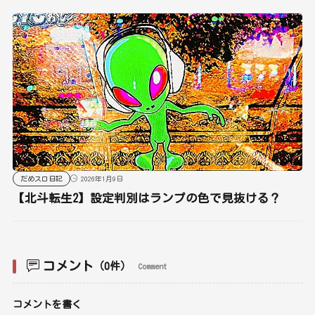
だめスロ日記
2026年1月9日
【北斗転生2】設定判別はランプの色で見抜ける？
コメント
（0件）
Comment
コメントを書く