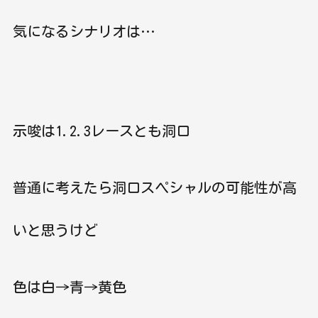
気になるシナリオは…
示唆は1.2.3レースとも洞口
普通に考えたら洞口スペシャルの可能性が高
いと思うけど
色は白→青→黄色