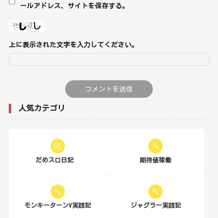
ールアドレス、サイトを保存する。
上に表示された文字を入力してください。
人気カテゴリ
だめスロ日記
期待値稼働
モンキーターンV実践記
ジャグラー実践記