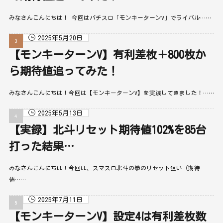
みなさんこんにちは！ 今回はパチスロ「モンキーターンV」でライバル……
2025年5月20日
【モンキーターンV】有利差枚＋800枚か
ら期待値追ってみた！
みなさんこんにちは！今回は【モンキーターンV】を実践してきました！……
2025年5月13日
【実録】北斗リセット期待値102%を85台
打った結果…
みなさんこんにちは！今回は、スマスロ北斗の拳のリセット狙い（期待
値……
2025年7月11日
【モンキーターンV】設定4は有利差枚数