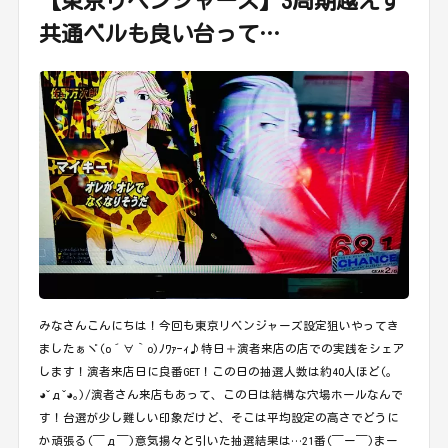
【東京リベンジャーズ】3周期越えず
共通ベルも良い台って…
みなさんこんにちは！今回も東京リベンジャーズ設定狙いやってき
ましたぁヾ(o´∀｀o)ﾉﾜｧｰｨ♪特日＋演者来店の店での実践をシェア
します！演者来店日に良番GET！この日の抽選人数は約40人ほど(｡
◕ˇдˇ​◕｡)/演者さん来店もあって、この日は結構な穴場ホールなんで
す！台選が少し難しい印象だけど、そこは平均設定の高さでどうに
か頑張る(￣д￣)意気揚々と引いた抽選結果は…21番(￣ー￣)まー