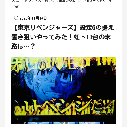
う点。つまり、配分は高いけど台選びが超ムズい店なんです(￣д
￣)前……
2025年11月14日
【東京リベンジャーズ】設定6の据え
置き狙いやってみた！虹トロ台の末
路は…？