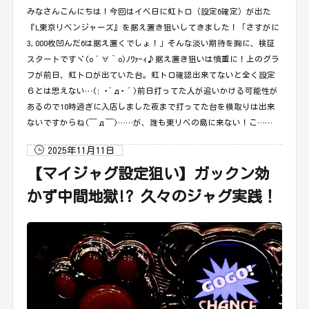
みなさんこんにちは！今回はイベ日に虹トロ（設定6確定）が出た
『L東京リベンジャーズ』を据え置き狙いしてきました！「さすがに
3,000枚凹んだ6は据え置くでしょ！」そんな淡い期待を胸に、検証
スタートですヾ(o´∀｀o)ﾉﾜｧｰｨ♪据え置き狙いは慎重に！上のグラ
フが前日、虹トロが出ていた台。虹トロ確認出来てないと全く設定
６とは思えない…(; ･`д･´)前日打ってた人が追いかける可能性が
あるので10時過ぎに入店しました夜まで打ってた台を横取りは出来
ないですからね(￣д￣)……が、誰も東リベの島に来ない！こ……
2025年11月11日
【マイジャグ設定狙い】ガックン効
かず中間地獄!? 久々のジャグ実践！