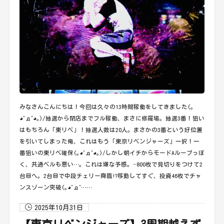
みなさんこんにちは！今回は久々の13時間稼働をしてきました(｡
◕ˇдˇ​◕｡)/抽選から閉店までフル稼働、まさに修羅場。抽選3番！狙い
はもちろん「東リベ」！抽選人数は20人。まさかの3番という好位置
を引いてしまった俺、これはもう「東京リベンジャーズ」一択！一
番狙いの東リベ確保(｡◕ˇдˇ​◕｡)/しかし朝イチからモードAループっぽ
く、共通ベルも悪い…。これは嫌な予感。−800枚で見切りをつけて2
台目へ。2台目で中段チェリー降臨!?移動してすぐ、投資46枚でチャ
ンスゾーン突破(｡◕ˇдˇ……
2025年10月31日