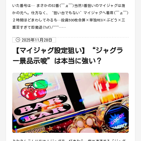
いた番号は… まさかの52番(￣д￣)当然1番狙いのマイジャグは誰
かの元へ。仕方なく、“狙い台でもない”マイジャグへ着席(￣д￣)
２時間ほどまわしてみるも…投資500枚合算×単独REG×ぶどう×三
重苦すぎて即撤退(ToT)/~~~……
2025年11月28日
【マイジャグ設定狙い】“ジャグラ
ー景品示唆”は本当に強い？