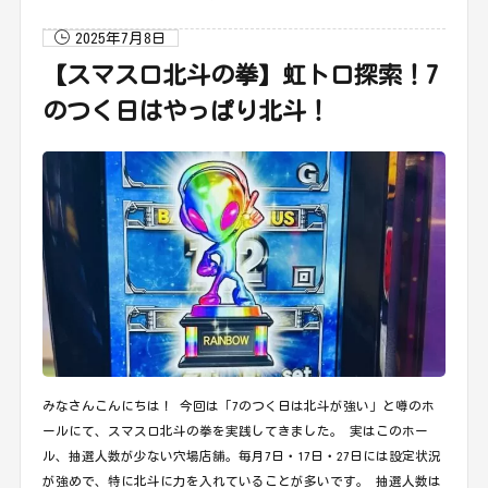
2025年7月8日
【スマスロ北斗の拳】虹トロ探索！7
のつく日はやっぱり北斗！
みなさんこんにちは！ 今回は「7のつく日は北斗が強い」と噂のホ
ールにて、スマスロ北斗の拳を実践してきました。 実はこのホー
ル、抽選人数が少ない穴場店舗。毎月7日・17日・27日には設定状況
が強めで、特に北斗に力を入れていることが多いです。 抽選人数は