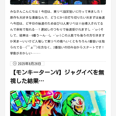
みなさんこんにちは！今回は、東リベ設定狙いに行って来ました！
原作も大好きな漫画なんで、どうにか1日打ち切りたい卍まずは抽選
へ今回は、ど平日の抽選のため並び13人東リベは11台導入されてる
んで余裕で取れる…！運試しのつもりで抽選受けれます(。-`ω-)そ
して、結果は…9番う〜ん…(。-`ω-)この人数でも後ろの方引きます
か笑まーいいけど入場して東リベの島へいくともちろん1番狙いは取
られてる…(￣д￣)仕方なく、2番狙いの凹み台からスタートです！
挙動がおかしい………
2025年8月26日
【モンキーターンV】ジャグイベを無
視した結果…