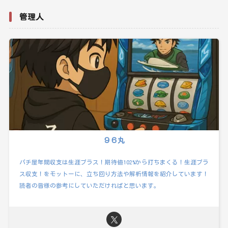
管理人
９６丸
パチ屋年間収支は生涯プラス！期待値102%から打ちまくる！生涯プラ
ス収支！をモットーに、立ち回り方法や解析情報を紹介しています！
読者の皆様の参考にしていただければと思います。