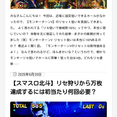
みなさんこんにちは！ 今回は、近場に設定狙いできるホールがなか
ったので、【モンキーターンV】のリセット狙いを実践してきまし
た。 よく言われてる「リセ狙いで機械割102%」ってやつ、本当に信
じていいの？ 体験を元に検証してみた結果…まさかの展開が待って
ました（笑）モンキーターンV リセット狙いは本当に102%あるの
か？ 最近よく聞く話。 「モンキーターンVのリセットは期待値ある
よ！」 なんて言われるけど、ほんまかいな？というわけで、朝から
モンキーリセ狙いでホールに突撃！狙った台は4台。どれもリセ濃
厚……
2025年6月20日
【スマスロ北斗】リセ狩りから万枚
達成するには初当たり何回必要？