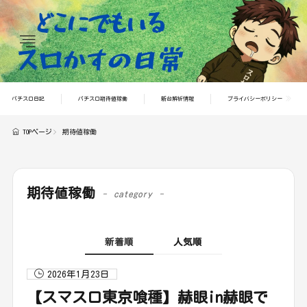
どこにでもいるスロかすの日常
パチスロ日記
パチスロ期待値稼働
新台解析情報
プライバシーポリシー
TOPページ
期待値稼働
期待値稼働
category
新着順
人気順
2026年1月23日
【スマスロ東京喰種】赫眼in赫眼で