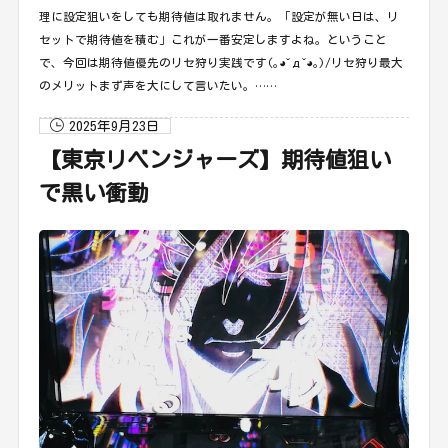
理に設定狙いをしても期待値は取れません。「設定が無い日は、リ
セットで期待値を積む」これが一番安定しますよね。ということ
で、今回は期待値優先のリセ狩り実践です(｡◕ˇдˇ​◕｡)/リセ狩り最大
のメリットまず声を大にして言いたい。……
2025年9月23日
【東京リベンジャーズ】期待値狙い
で黒い衝動