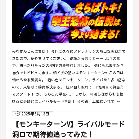
みなさんこんにちは！ 今回は久々にアドレナリン大放出な実戦がで
きたので、紹介させてください。 結論から言うと―― 北斗の拳
で、初当たりたったの2回で万枚達成しました。 信じられますか？
自分でもビビってます。朝イチの狙いはモンキーターンV この日は
朝からやる気満々。 狙い台はモンキーターン。ライバルも多い店な
ので、入場順で勝負が決まる。 狙い台も取れて、2周期目で初当た
りスタート！ が、もちろん単発…。 しかし、判別しながら打ち続
けると奇跡的にライバルモード青島！ その後、上位にいれて……
2025年6月13日
【モンキーターンV】ライバルモード
洞口で期待値追ってみた！