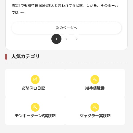
設定1でも期待値100％超えと言われてる状態。しかも、そのホール
では……
次のページへ
1
2
>
人気カテゴリ
だめスロ日記
期待値稼働
モンキーターンV実践記
ジャグラー実践記