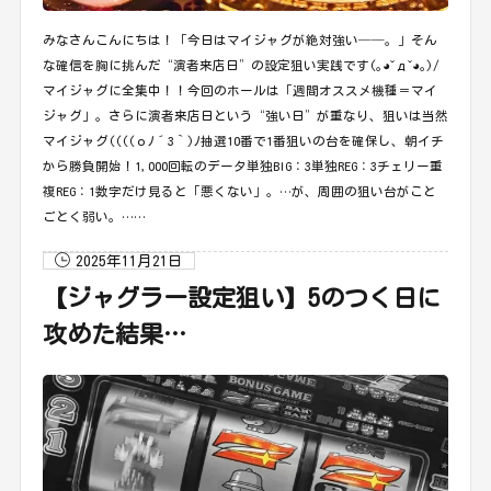
みなさんこんにちは！「今日はマイジャグが絶対強い──。」そん
な確信を胸に挑んだ“演者来店日”の設定狙い実践です(｡◕ˇдˇ​◕｡)/
マイジャグに全集中！！今回のホールは「週間オススメ機種＝マイ
ジャグ」。さらに演者来店日という“強い日”が重なり、狙いは当然
マイジャグ((((ｏﾉ´3｀)ﾉ抽選10番で1番狙いの台を確保し、朝イチ
から勝負開始！1,000回転のデータ単独BIG：3単独REG：3チェリー重
複REG：1数字だけ見ると「悪くない」。…が、周囲の狙い台がこと
ごとく弱い。……
2025年11月21日
【ジャグラー設定狙い】5のつく日に
攻めた結果…