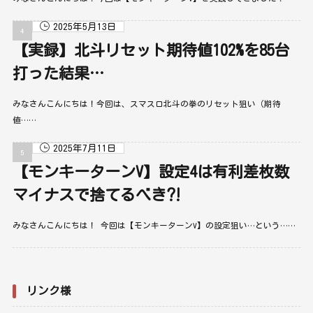
2025年5月13日
【実録】北斗リセット期待値102%を85台
打った結果…
みなさんこんにちは！今回は、スマスロ北斗の拳のリセット狙い（期待
値……
2025年7月11日
【モンキーターンV】設定4は有利差枚数
マイナスで捨てるべき⁈
みなさんこんにちは！ 今回は【モンキーターンV】の設定狙い…という……
リンク様