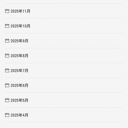
2025年11月
2025年10月
2025年9月
2025年8月
2025年7月
2025年6月
2025年5月
2025年4月