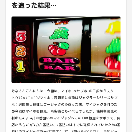
を追った結果…
みなさんこんにちは！今回は、マイホ orサブホ の二択からスター
ト((((ｏﾉ´3｀)ﾉマイホ：週間推し機種はジャグラーシリーズサブ
ホ：週間推し機種はゴージャグのみ迷った末、マイジャグを打つた
め今回はマイホを優先。両店舗ともイベ日でしたが、機械割優先の
判断(｡◕ˇдˇ​◕｡)/3番狙いのマイジャグへこの日は抽選をサボって、開
店から(｡◕ˇдˇ​◕｡)/1番狙い、2番狙いはすでに確保されていたため3番
狙いのマイジャグラーVに着席(￣▽￣)朝から400ハマり、単独ビッ