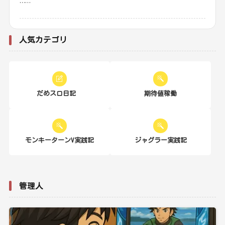
……
人気カテゴリ
だめスロ日記
期待値稼働
モンキーターンV実践記
ジャグラー実践記
管理人