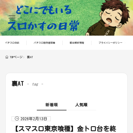
どこにでもいるスロかすの日常
パチスロ日記
パチスロ期待値稼働
新台解析情報
プライバシーポリシー
TOPページ
裏AT
裏AT
tag
新着順
人気順
2026年2月13日
【スマスロ東京喰種】金トロ台を終