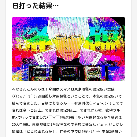
日打った結果…
みなさんこんにちは！今回はスマスロ東京喰種の設定狙い実践
((((ｏﾉ´3｀)ﾉ週間推し対象機種ということで、本気の設定狙いで
挑んできました。目標はもちろん――有馬討伐(｡◕ˇдˇ​◕｡)/そしてで
きれば金トロ以上。できれば設定5以上。できれば万枚。欲望フル
MAXで行ってきました(￣▽￣)抽選9番！狙い台確保なるか？抽選は
20人中9番。東京喰種は9台設置なので着席は確定(｡◕ˇдˇ​◕｡)/しかし
問題は「どこに座れるか」。自分の中では1番狙い → 本命2番狙い