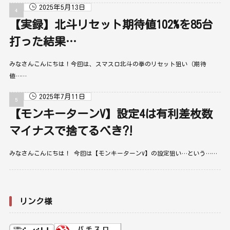
2025年5月13日
【実録】北斗リセット期待値102%を85台
打った結果…
みなさんこんにちは！今回は、スマスロ北斗の拳のリセット狙い（期待
値……
2025年7月11日
【モンキーターンV】設定4は有利差枚数
マイナスで捨てるべき⁈
みなさんこんにちは！ 今回は【モンキーターンV】の設定狙い…という……
リンク様