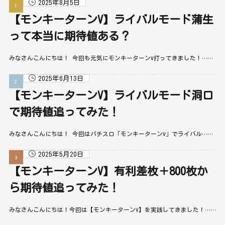
2025年8月5日
【モンキーターンV】ライバルモード蒲生
って本当に期待値ある？
みなさんこんにちは！ 今回も元気にモンキーターンV打ってきました！……
2025年6月13日
【モンキーターンV】ライバルモード洞口
で期待値追ってみた！
みなさんこんにちは！ 今回はパチスロ「モンキーターンV」でライバル……
2025年5月20日
【モンキーターンV】有利差枚＋800枚か
ら期待値追ってみた！
みなさんこんにちは！今回は【モンキーターンV】を実践してきました！……