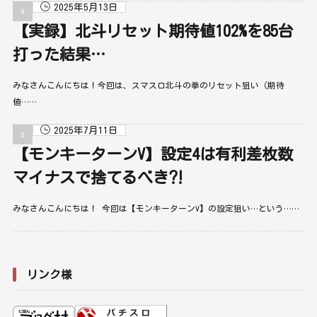
2025年5月13日
【実録】北斗リセット期待値102%を85台
打った結果…
みなさんこんにちは！今回は、スマスロ北斗の拳のリセット狙い（期待
値……
2025年7月11日
【モンキーターンV】設定4は有利差枚数
マイナスで捨てるべき⁈
みなさんこんにちは！ 今回は【モンキーターンV】の設定狙い…という……
リンク様