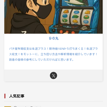
９６丸
パチ屋年間収支は生涯プラス！期待値102%から打ちまくる！生涯プラ
ス収支！をモットーに、立ち回り方法や解析情報を紹介しています！
読者の皆様の参考にしていただければと思います。
人気記事