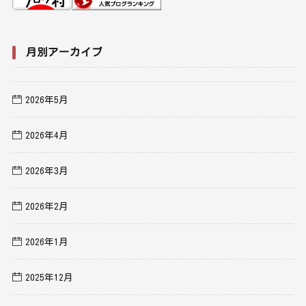
月別アーカイブ
2026年5月
2026年4月
2026年3月
2026年2月
2026年1月
2025年12月