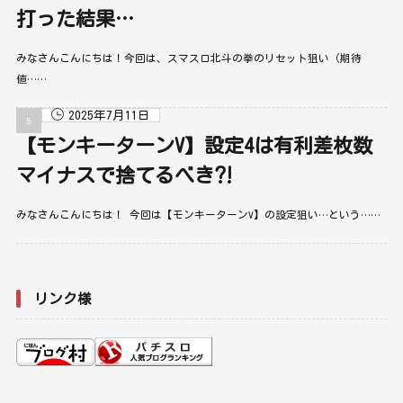
打った結果…
みなさんこんにちは！今回は、スマスロ北斗の拳のリセット狙い（期待
値……
2025年7月11日
【モンキーターンV】設定4は有利差枚数
マイナスで捨てるべき⁈
みなさんこんにちは！ 今回は【モンキーターンV】の設定狙い…という……
リンク様