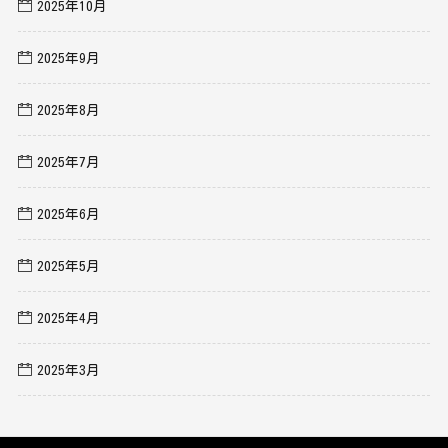
2025年10月
2025年9月
2025年8月
2025年7月
2025年6月
2025年5月
2025年4月
2025年3月