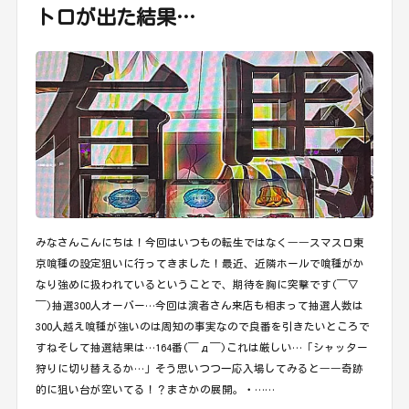
トロが出た結果…
みなさんこんにちは！今回はいつもの転生ではなく――スマスロ東
京喰種の設定狙いに行ってきました！最近、近隣ホールで喰種がか
なり強めに扱われているということで、期待を胸に突撃です(￣▽
￣)抽選300人オーバー…今回は演者さん来店も相まって抽選人数は
300人越え喰種が強いのは周知の事実なので良番を引きたいところで
すねそして抽選結果は…164番(￣д￣)これは厳しい…「シャッター
狩りに切り替えるか…」そう思いつつ一応入場してみると――奇跡
的に狙い台が空いてる！？まさかの展開。・……