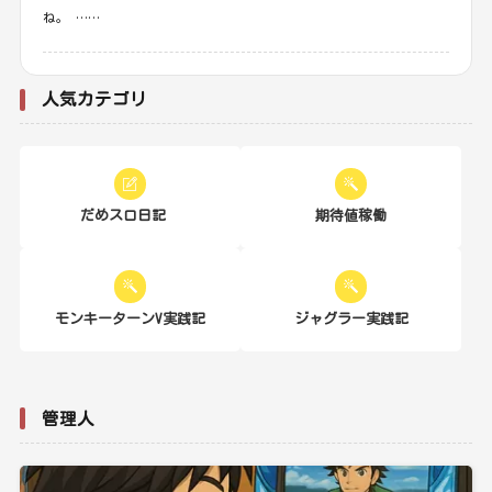
ね。 ……
人気カテゴリ
だめスロ日記
期待値稼働
モンキーターンV実践記
ジャグラー実践記
管理人