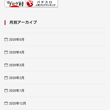
月別アーカイブ
2026年5月
2026年4月
2026年3月
2026年2月
2026年1月
2025年12月