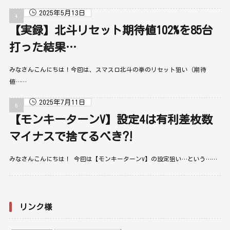
2025年5月13日
【実録】北斗リセット期待値102%を85台
打った結果…
みなさんこんにちは！今回は、スマスロ北斗の拳のリセット狙い（期待
値……
2025年7月11日
【モンキーターンV】設定4は有利差枚数
マイナスで捨てるべき⁈
みなさんこんにちは！ 今回は【モンキーターンV】の設定狙い…という……
リンク様