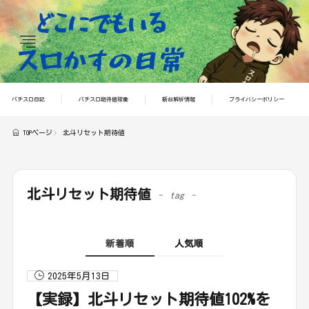
どこにでもいるスロかすの日常
パチスロ日記
パチスロ期待値稼働
新台解析情報
プライバシーポリシー
TOPページ
北斗リセット期待値
北斗リセット期待値
tag
新着順
人気順
2025年5月13日
【実録】北斗リセット期待値102%を