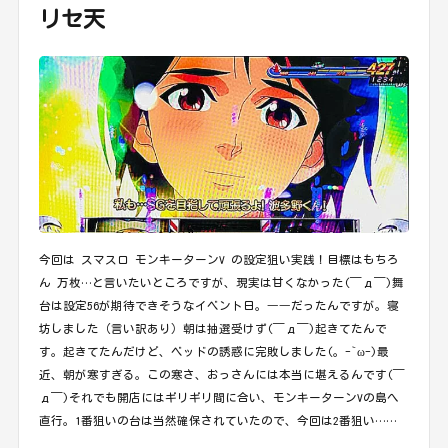
リセ天
今回は スマスロ モンキーターンV の設定狙い実践！目標はもちろ
ん 万枚…と言いたいところですが、現実は甘くなかった(￣д￣)舞
台は設定56が期待できそうなイベント日。――だったんですが。寝
坊しました（言い訳あり）朝は抽選受けず(￣д￣)起きてたんで
す。起きてたんだけど、ベッドの誘惑に完敗しました(。-`ω-)最
近、朝が寒すぎる。この寒さ、おっさんには本当に堪えるんです(￣
д￣)それでも開店にはギリギリ間に合い、モンキーターンVの島へ
直行。1番狙いの台は当然確保されていたので、今回は2番狙い……