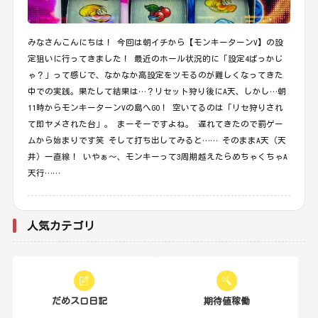
みなさんこんにちは！ 今回は朝イチから【モンキーターンV】の設
定狙いに行ってきました！ 最近のホール状況的に「設定4ばっかじ
ゃ？」って感じで、なかなか高設定をツモるのが難しくなってきた
中での実践。果たして結果は…？リセット狩り後にA天、しかし…朝
11時からモンキーターンVの島へGO！ 空いてるのは「リセ狩りされ
て即ヤメされた台」。 まーそーですよね。 遅れてきたので罰ゲー
ムから始まりです笑 そして打ち出してみると…… そのままA天（天
井）一直線！ いやぁ〜、モンキーって3周期越えたらめちゃくちゃA
天行……
人気カテゴリ
だめスロ日記
期待値稼働