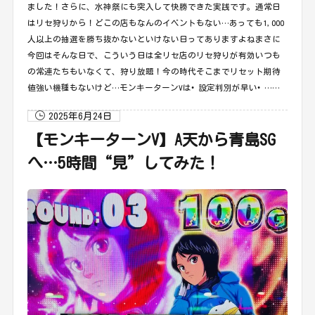
ました！さらに、水神祭にも突入して快勝できた実践です。通常日
はリセ狩りから！どこの店もなんのイベントもない…あっても1,000
人以上の抽選を勝ち抜かないといけない日ってありますよねまさに
今回はそんな日で、こういう日は全リセ店のリセ狩りが有効いつも
の常連たちもいなくて、狩り放題！今の時代そこまでリセット期待
値強い機種もないけど…モンキーターンVは• 設定判別が早い• ……
2025年6月24日
【モンキーターンV】A天から青島SG
へ…5時間“見”してみた！