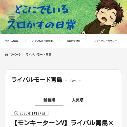
どこにでもいるスロかすの日常
パチスロ日記
パチスロ期待値稼働
新台解析情報
プライバシーポリシー
TOPページ
ライバルモード青島
ライバルモード青島
tag
新着順
人気順
2026年1月27日
【モンキーターンV】ライバル青島×