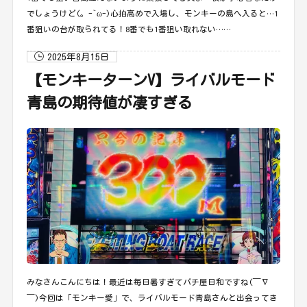
でしょうけど(。-`ω-)心拍高めで入場し、モンキーの島へ入ると…1
番狙いの台が取られてる！8番でも1番狙い取れない……
2025年8月15日
【モンキーターンV】ライバルモード
青島の期待値が凄すぎる
みなさんこんにちは！最近は毎日暑すぎてパチ屋日和ですね(￣∇
￣)今回は「モンキー愛」で、ライバルモード青島さんと出会ってき