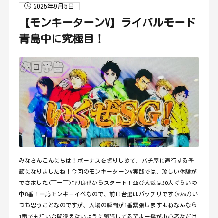
2025年9月5日
【モンキーターンV】ライバルモード
青島中に究極目！
みなさんこんにちは！ボーナスを握りしめて、パチ屋に直行する季
節になりましたね！今回のモンキーターンV実践では、珍しい体験が
できました(￣ー￣)ﾆﾔﾘ良番からスタート！並び人数は20人ぐらいの
中8番！一応モンキーイベなので、前日台選はバッチリです(*ﾉωﾉ)い
つも思うことなのですが、入場の瞬間が1番緊張しますよねなんなら
1番でも狙い台間違えないように緊張してる笑まー僕が小心者なだけ