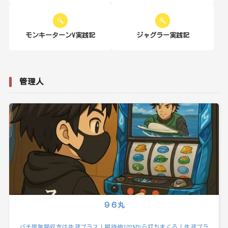
モンキーターンV実践記
ジャグラー実践記
管理人
９６丸
パチ屋年間収支は生涯プラス！期待値102%から打ちまくる！生涯プラ