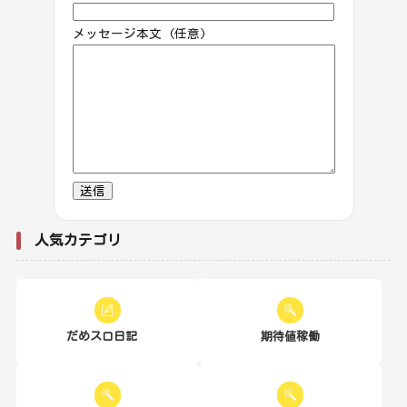
メッセージ本文 (任意)
人気カテゴリ
だめスロ日記
期待値稼働