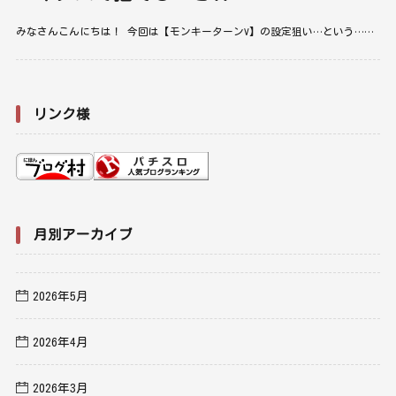
みなさんこんにちは！ 今回は【モンキーターンV】の設定狙い…という……
リンク様
月別アーカイブ
2026年5月
2026年4月
2026年3月